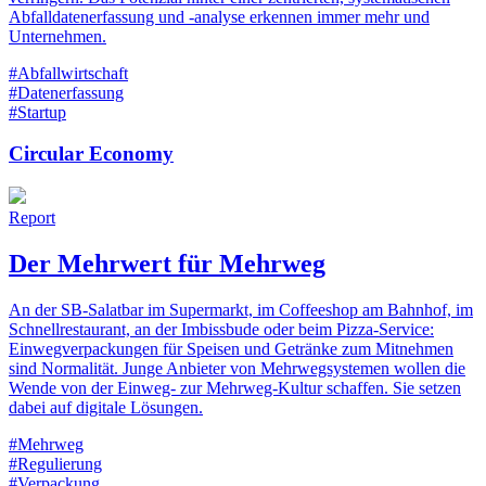
Abfalldatenerfassung und -analyse erkennen immer mehr und
Unternehmen.
#Abfallwirtschaft
#Datenerfassung
#Startup
Circular Economy
Report
Der Mehrwert für Mehrweg
An der SB-Salatbar im Supermarkt, im Coffeeshop am Bahnhof, im
Schnellrestaurant, an der Imbissbude oder beim Pizza-Service:
Einwegverpackungen für Speisen und Getränke zum Mitnehmen
sind Normalität. Junge Anbieter von Mehrwegsystemen wollen die
Wende von der Einweg- zur Mehrweg-Kultur schaffen. Sie setzen
dabei auf digitale Lösungen.
#Mehrweg
#Regulierung
#Verpackung