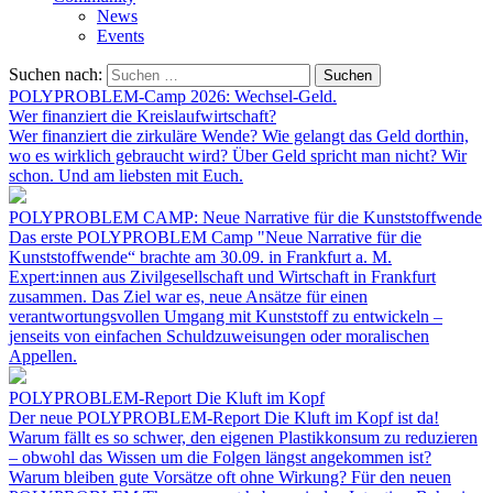
News
Events
Suchen nach:
POLYPROBLEM-Camp 2026: Wechsel-Geld.
Wer finanziert die Kreislaufwirtschaft?
Wer finanziert die zirkuläre Wende? Wie gelangt das Geld dorthin,
wo es wirklich gebraucht wird? Über Geld spricht man nicht? Wir
schon. Und am liebsten mit Euch.
POLYPROBLEM CAMP: Neue Narrative für die Kunststoffwende
Das erste POLYPROBLEM Camp "Neue Narrative für die
Kunststoffwende“ brachte am 30.09. in Frankfurt a. M.
Expert:innen aus Zivilgesellschaft und Wirtschaft in Frankfurt
zusammen. Das Ziel war es, neue Ansätze für einen
verantwortungsvollen Umgang mit Kunststoff zu entwickeln –
jenseits von einfachen Schuldzuweisungen oder moralischen
Appellen.
POLYPROBLEM-Report Die Kluft im Kopf
Der neue POLYPROBLEM-Report Die Kluft im Kopf ist da!
Warum fällt es so schwer, den eigenen Plastikkonsum zu reduzieren
– obwohl das Wissen um die Folgen längst angekommen ist?
Warum bleiben gute Vorsätze oft ohne Wirkung? Für den neuen