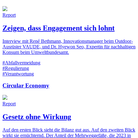
Report
Zeigen, dass Engagement sich lohnt
Interview mit René Bethmann, Innovationsmanager beim Outdoor-
Ausrüster VAUDE, und Dr. Hyewon Seo, Expertin für nachhaltigen
Konsum beim Umweltbundesamt.
#Abfallvermeidung
#Regulierung
#Verantwortung
Circular Economy
Report
Gesetz ohne Wirkung
Auf den ersten Blick sieht die Bilanz gut aus. Auf den zweiten Blick
wirkt sie ernüchternd. Der Anteil der Mehrweggefäße, die 2023 in