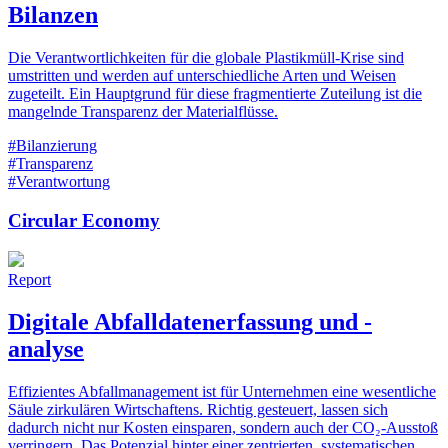
Bilanzen
Die Verantwortlichkeiten für die globale Plastikmüll-Krise sind
umstritten und werden auf unterschiedliche Arten und Weisen
zugeteilt. Ein Hauptgrund für diese fragmentierte Zuteilung ist die
mangelnde Transparenz der Materialflüsse.
#Bilanzierung
#Transparenz
#Verantwortung
Circular Economy
Report
Digitale Abfalldatenerfassung und -
analyse
Effizientes Abfallmanagement ist für Unternehmen eine wesentliche
Säule zirkulären Wirtschaftens. Richtig gesteuert, lassen sich
dadurch nicht nur Kosten einsparen, sondern auch der CO₂-Ausstoß
verringern. Das Potenzial hinter einer zentrierten, systematischen