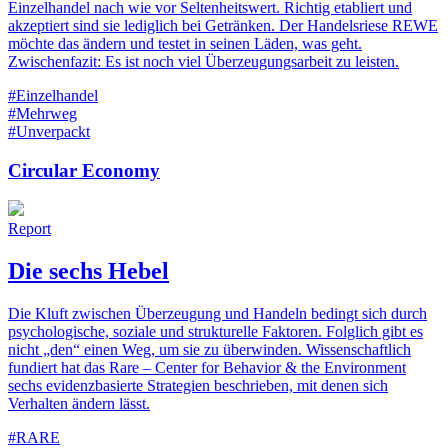
Einzelhandel nach wie vor Seltenheitswert. Richtig etabliert und
akzeptiert sind sie lediglich bei Getränken. Der Handelsriese REWE
möchte das ändern und testet in seinen Läden, was geht.
Zwischenfazit: Es ist noch viel Überzeugungsarbeit zu leisten.
#Einzelhandel
#Mehrweg
#Unverpackt
Circular Economy
Report
Die sechs Hebel
Die Kluft zwischen Überzeugung und Handeln bedingt sich durch
psychologische, soziale und strukturelle Faktoren. Folglich gibt es
nicht „den“ einen Weg, um sie zu überwinden. Wissenschaftlich
fundiert hat das Rare – Center for Behavior & the Environment
sechs evidenzbasierte Strategien beschrieben, mit denen sich
Verhalten ändern lässt.
#RARE