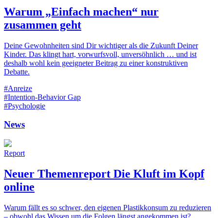
Warum „Einfach machen“ nur
zusammen geht
Deine Gewohnheiten sind Dir wichtiger als die Zukunft Deiner
Kinder. Das klingt hart, vorwurfsvoll, unversöhnlich … und ist
deshalb wohl kein geeigneter Beitrag zu einer konstruktiven
Debatte.
#Anreize
#Intention-Behavior Gap
#Psychologie
News
Report
Neuer Themenreport Die Kluft im Kopf
online
Warum fällt es so schwer, den eigenen Plastikkonsum zu reduzieren
– obwohl das Wissen um die Folgen längst angekommen ist?