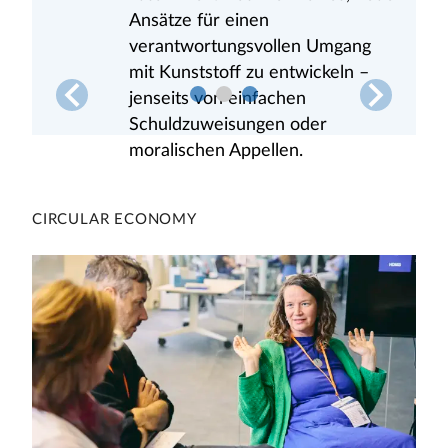
Ansätze für einen
Für den neuen POLYPROBLEM
verantwortungsvollen Umgang
Themenreport haben wir den
mit Kunststoff zu entwickeln –
Intention-Behavior Gap unter die
jenseits von einfachen
Lupe genommen.
PREVIOUS
NEXT
Schuldzuweisungen oder
moralischen Appellen.
CIRCULAR ECONOMY