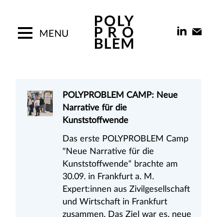
Skip
to
content
MENU
POLYPROBLEM-Camp 2026:
POLYPROBLEM CAMP: Neue
POLYPROBLEM-Report Die Kluft
Wechsel-Geld.
Narrative für die
im Kopf
Wer finanziert die
Kunststoffwende
Der neue POLYPROBLEM-
Kreislaufwirtschaft?
Das erste POLYPROBLEM Camp
Report Die Kluft im Kopf ist da!
Wer finanziert die zirkuläre
"Neue Narrative für die
Warum fällt es so schwer, den
Wende? Wie gelangt das Geld
Kunststoffwende“ brachte am
eigenen Plastikkonsum zu
dorthin, wo es wirklich gebraucht
30.09. in Frankfurt a. M.
reduzieren – obwohl das Wissen
wird? Über Geld spricht man
Expert:innen aus Zivilgesellschaft
um die Folgen längst
nicht? Wir schon. Und am
und Wirtschaft in Frankfurt
angekommen ist? Warum bleiben
liebsten mit Euch.
zusammen. Das Ziel war es, neue
gute Vorsätze oft ohne Wirkung?