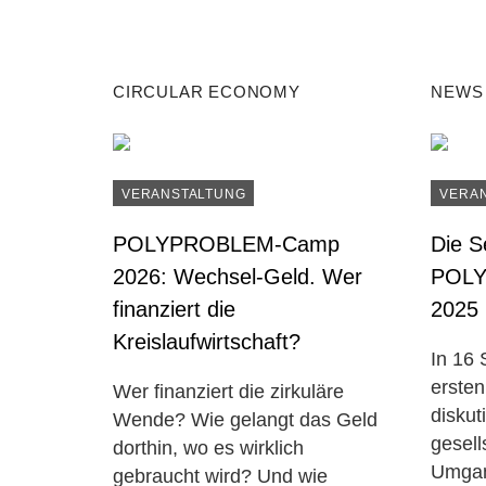
CIRCULAR ECONOMY
NEWS
VERANSTALTUNG
VERA
POLYPROBLEM-Camp
Die S
2026: Wechsel-Geld. Wer
POL
finanziert die
2025
Kreislaufwirtschaft?
In 16
erst
Wer finanziert die zirkuläre
diskut
Wende? Wie gelangt das Geld
gesell
dorthin, wo es wirklich
Umgan
gebraucht wird? Und wie