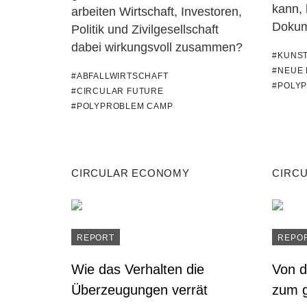
kann, 
arbeiten Wirtschaft, Investoren,
Dokume
Politik und Zivilgesellschaft
dabei wirkungsvoll zusammen?
#KUNS
#NEUE 
#ABFALLWIRTSCHAFT
#POLY
#CIRCULAR FUTURE
#POLYPROBLEM CAMP
CIRCULAR ECONOMY
CIRC
REPORT
REPO
Wie das Verhalten die
Von d
Überzeugungen verrät
zum 