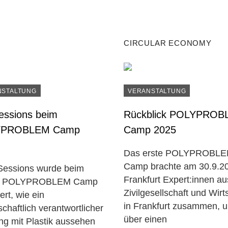
CIRCULAR ECONOMY
NSTALTUNG
VERANSTALTUNG
essions beim
Rückblick POLYPROB
YPROBLEM Camp
Camp 2025
Das erste POLYPROBL
Camp brachte am 30.9.20
 Sessions wurde beim
Frankfurt Expert:innen au
en POLYPROBLEM Camp
Zivilgesellschaft und Wirt
iert, wie ein
in Frankfurt zusammen, 
schaftlich verantwortlicher
über einen
g mit Plastik aussehen