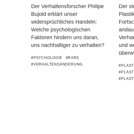
Der Verhaltensforscher Philipe
Der s
Bujold erklärt unser
Plast
widersprüchliches Handeln:
Fortsc
Welche psychologischen
andau
Faktoren hindern uns daran,
Verha
uns nachhaltiger zu verhalten?
und we
überw
#PSYCHOLOGIE
#RARE
#VERHALTENSÄNDERUNG
#PLAS
#PLAST
#PLAS