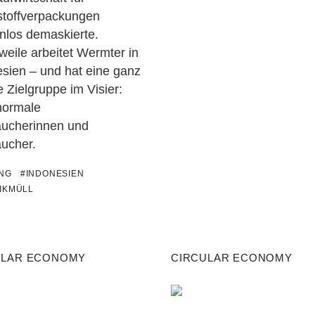
stoffverpackungen
nlos demaskierte.
rweile arbeitet Wermter in
sien – und hat eine ganz
 Zielgruppe im Visier:
normale
aucherinnen und
aucher.
UNG
#INDONESIEN
IKMÜLL
ULAR ECONOMY
CIRCULAR ECONOMY