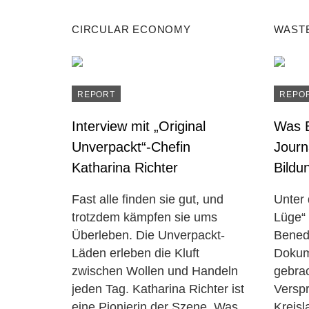
CIRCULAR ECONOMY
WAST
REPORT
REPO
Interview mit „Original
Was 
Unverpackt“-Chefin
Journ
Katharina Richter
Bildu
Fast alle finden sie gut, und
Unter 
trotzdem kämpfen sie ums
Lüge“ 
Überleben. Die Unverpackt-
Bened
Läden erleben die Kluft
Dokum
zwischen Wollen und Handeln
gebra
jeden Tag. Katharina Richter ist
Versp
eine Pionierin der Szene. Was
Kreisl