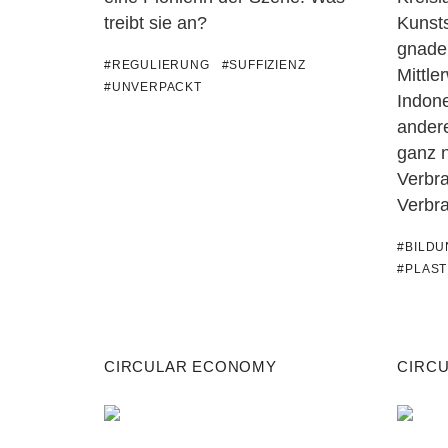
treibt sie an?
Kunst
gnade
#REGULIERUNG
#SUFFIZIENZ
Mittle
#UNVERPACKT
Indone
andere
ganz 
Verbr
Verbr
#BILD
#PLAST
CIRCULAR ECONOMY
CIRC