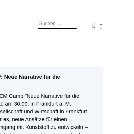
Suchen
nach:
026: Wechsel-Geld.
eue Narrative für die
Die Kluft im Kopf
islaufwirtschaft?
Report Die Kluft im Kopf ist da!
uläre Wende? Wie gelangt das Geld
 Camp "Neue Narrative für die
er, den eigenen Plastikkonsum zu
 gebraucht wird? Über Geld spricht man
e am 30.09. in Frankfurt a. M.
s Wissen um die Folgen längst
m liebsten mit Euch.
sellschaft und Wirtschaft in Frankfurt
bleiben gute Vorsätze oft ohne
 es, neue Ansätze für einen
uen POLYPROBLEM Themenreport
mgang mit Kunststoff zu entwickeln –
-Behavior Gap unter die Lupe