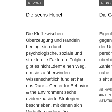
REPORT
REPO
Die sechs Hebel
Die G
Die Kluft zwischen
Eigent
Überzeugung und Handeln
gegen 
bedingt sich durch
der U
psychologische, soziale und
persö
strukturelle Faktoren. Folglich
überbi
gibt es nicht „den“ einen Weg,
Zahle
um sie zu überwinden.
nahe. 
Wissenschaftlich fundiert hat
sieht 
das Rare – Center for Behavior
#EINWE
& the Environment sechs
#INTEN
evidenzbasierte Strategien
#STATIS
beschrieben, mit denen sich
Verhalten ändern lässt.