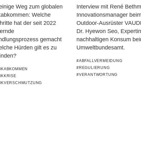
teinige Weg zum globalen
Interview mit René Beth
ikabkommen: Welche
Innovationsmanager bei
hritte hat der seit 2022
Outdoor-Ausrüster VAUD
ernde
Dr. Hyewon Seo, Expertin
ndlungsprozess gemacht
nachhaltigen Konsum be
lche Hürden gilt es zu
Umweltbundesamt.
inden?
#ABFALLVERMEIDUNG
#REGULIERUNG
TIKABKOMMEN
#VERANTWORTUNG
IKKRISE
TIKVERSCHMUTZUNG