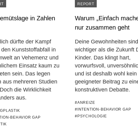
RT
REPORT
emütslage in Zahlen
Warum „Einfach mach
nur zusammen geht
lich dürfte der Kampf
Deine Gewohnheiten sind
den Kunststoffabfall in
wichtiger als die Zukunft 
mwelt an Vehemenz und
Kinder. Das klingt hart,
nlichem Einsatz kaum zu
vorwurfsvoll, unversöhnl
eten sein. Das legen
und ist deshalb wohl kein
n aus mehreren Studien
geeigneter Beitrag zu ein
Doch die Wirklichkeit
konstruktiven Debatte.
anders aus.
#ANREIZE
#INTENTION-BEHAVIOR GAP
GPLASTIK
#PSYCHOLOGIE
TION-BEHAVIOR GAP
TIK