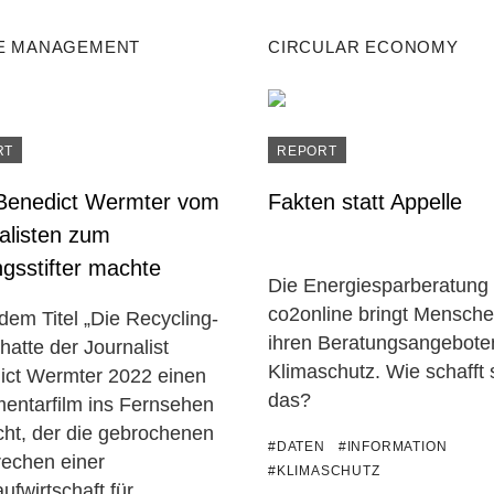
E MANAGEMENT
CIRCULAR ECONOMY
RT
REPORT
Benedict Wermter vom
Fakten statt Appelle
alisten zum
ngsstifter machte
Die Energiesparberatung
co2online bringt Mensche
dem Titel „Die Recycling-
ihren Beratungsangebot
hatte der Journalist
Klimaschutz. Wie schafft 
ict Wermter 2022 einen
das?
entarfilm ins Fernsehen
cht, der die gebrochenen
#DATEN
#INFORMATION
rechen einer
#KLIMASCHUTZ
aufwirtschaft für