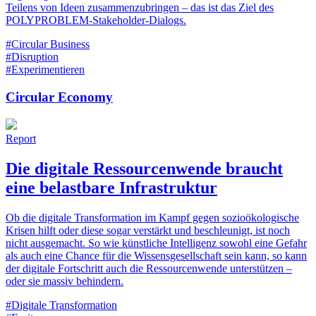
Teilens von Ideen zusammenzubringen – das ist das Ziel des
POLYPROBLEM-Stakeholder-Dialogs.
#Circular Business
#Disruption
#Experimentieren
Circular Economy
Report
Die digitale Ressourcenwende braucht
eine belastbare ­Infrastruktur
Ob die digitale Transformation im Kampf gegen sozioökologische
Krisen hilft oder diese sogar verstärkt und beschleunigt, ist noch
nicht ausgemacht. So wie künstliche Intelligenz sowohl eine Gefahr
als auch eine Chance für die Wissensgesellschaft sein kann, so kann
der digitale Fortschritt auch die Ressourcenwende unterstützen –
oder sie massiv behindern.
#Digitale Transformation