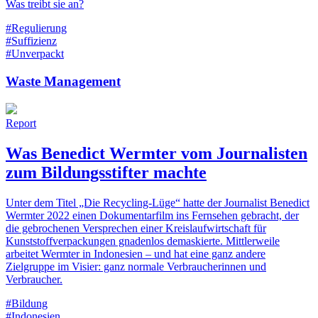
Was treibt sie an?
#Regulierung
#Suffizienz
#Unverpackt
Waste Management
Report
Was Benedict Wermter vom Journalisten
zum Bildungsstifter machte
Unter dem Titel „Die Recycling-Lüge“ hatte der Journalist Benedict
Wermter 2022 einen Dokumentarfilm ins Fernsehen gebracht, der
die gebrochenen Versprechen einer Kreislaufwirtschaft für
Kunststoffverpackungen gnadenlos demaskierte. Mittlerweile
arbeitet Wermter in Indonesien – und hat eine ganz andere
Zielgruppe im Visier: ganz normale Verbraucherinnen und
Verbraucher.
#Bildung
#Indonesien