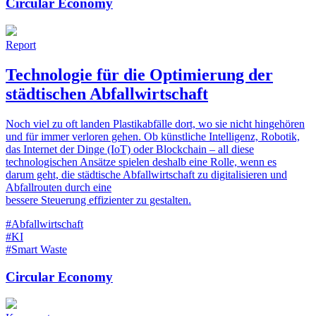
Circular Economy
Report
Technologie für die Optimierung der
städtischen Abfallwirtschaft
Noch viel zu oft landen Plastikabfälle dort, wo sie nicht hingehören
und für immer verloren gehen. Ob künstliche Intelligenz, Robotik,
das Internet der Dinge (IoT) oder Blockchain – all diese
technologischen Ansätze spielen deshalb eine Rolle, wenn es
darum geht, die städtische Abfallwirtschaft zu digitalisieren und
Abfallrouten durch eine
bessere Steuerung effizienter zu gestalten.
#Abfallwirtschaft
#KI
#Smart Waste
Circular Economy