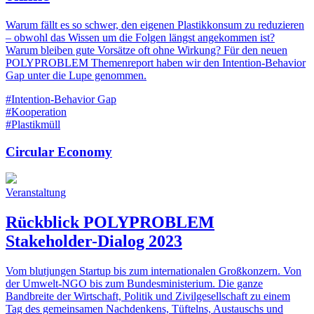
Warum fällt es so schwer, den eigenen Plastikkonsum zu reduzieren
– obwohl das Wissen um die Folgen längst angekommen ist?
Warum bleiben gute Vorsätze oft ohne Wirkung? Für den neuen
POLYPROBLEM Themenreport haben wir den Intention-Behavior
Gap unter die Lupe genommen.
#Intention-Behavior Gap
#Kooperation
#Plastikmüll
Circular Economy
Veranstaltung
Rückblick POLYPROBLEM
Stakeholder-Dialog 2023
Vom blutjungen Startup bis zum internationalen Großkonzern. Von
der Umwelt-NGO bis zum Bundesministerium. Die ganze
Bandbreite der Wirtschaft, Politik und Zivilgesellschaft zu einem
Tag des gemeinsamen Nachdenkens, Tüftelns, Austauschs und