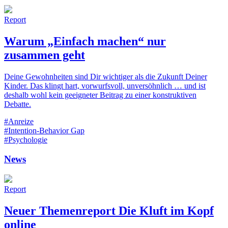
Report
Warum „Einfach machen“ nur
zusammen geht
Deine Gewohnheiten sind Dir wichtiger als die Zukunft Deiner
Kinder. Das klingt hart, vorwurfsvoll, unversöhnlich … und ist
deshalb wohl kein geeigneter Beitrag zu einer konstruktiven
Debatte.
#Anreize
#Intention-Behavior Gap
#Psychologie
News
Report
Neuer Themenreport Die Kluft im Kopf
online