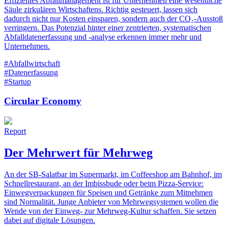
Effizientes Abfallmanagement ist für Unternehmen eine wesentliche
Säule zirkulären Wirtschaftens. Richtig gesteuert, lassen sich
dadurch nicht nur Kosten einsparen, sondern auch der CO₂-Ausstoß
verringern. Das Potenzial hinter einer zentrierten, systematischen
Abfalldatenerfassung und -analyse erkennen immer mehr und
Unternehmen.
#Abfallwirtschaft
#Datenerfassung
#Startup
Circular Economy
Report
Der Mehrwert für Mehrweg
An der SB-Salatbar im Supermarkt, im Coffeeshop am Bahnhof, im
Schnellrestaurant, an der Imbissbude oder beim Pizza-Service:
Einwegverpackungen für Speisen und Getränke zum Mitnehmen
sind Normalität. Junge Anbieter von Mehrwegsystemen wollen die
Wende von der Einweg- zur Mehrweg-Kultur schaffen. Sie setzen
dabei auf digitale Lösungen.