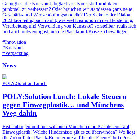
Genügt es, die Kreislauffähigkeit von Kunststoffprodukten
punktuell zu verbessern? Oder brauchen wir stattdessen ganz neue
Geschäfts- und Wertschöpfungsmodelle? Der Stakeholder Dialog
2023 beschäftigt sich damit, wie viel Disruption in der Herstellung,
Verarbeitung und Verwendung von Kunststoff vorstellbar, realistisch
und auch notwendig ist, um die Plastikmüll-Krise zu bewältigen.
#Innovation
#Kreislauf
#Verpackung
News
POLY:Solution Lunch
POLY:Solution Lunch: Lokale Steuern
gegen Einwegplastik… und Münchens
Weg dahin
Erst Tübingen und nun will auch München eine Plastiksteuer auf
Einwegplastik: Welche Hindernisse gilt es zu überwinden? Wo liegt
die Zukunft der Plastik-Regulierung auf lokaler Ebene? Julia Post,