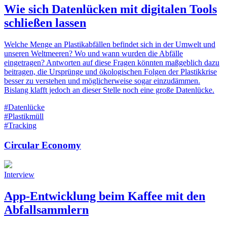
Wie sich Datenlücken mit digitalen Tools
schließen lassen
Welche Menge an Plastikabfällen befindet sich in der Umwelt und
unseren Weltmeeren? Wo und wann wurden die Abfälle
eingetragen? Antworten auf diese Fragen könnten maßgeblich dazu
beitragen, die Ursprünge und ökologischen Folgen der Plastikkrise
besser zu verstehen und möglicherweise sogar einzudämmen.
Bislang klafft jedoch an dieser Stelle noch eine große Datenlücke.
#Datenlücke
#Plastikmüll
#Tracking
Circular Economy
Interview
App-Entwicklung beim Kaffee mit den
Abfallsammlern