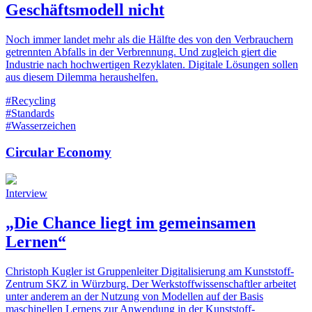
Geschäftsmodell nicht
Noch immer landet mehr als die Hälfte des von den Verbrauchern
getrennten Abfalls in der Verbrennung. Und zugleich giert die
Industrie nach hochwertigen Rezyklaten. Digitale Lösungen sollen
aus diesem Dilemma heraushelfen.
#Recycling
#Standards
#Wasserzeichen
Circular Economy
Interview
„Die Chance liegt im gemeinsamen
Lernen“
Christoph Kugler ist Gruppenleiter Digitalisierung am Kunststoff-
Zentrum SKZ in Würzburg. Der Werkstoffwissenschaftler arbeitet
unter anderem an der Nutzung von Modellen auf der Basis
maschinellen Lernens zur Anwendung in der Kunststoff-