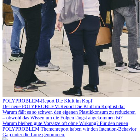
POLYPROBLEM-Report Die Kluft im Kopf
Der neue POLYPROBLEM-Report Die Kluft im Kopf ist da!
Warum fällt es so schwer, den eigenen Plastikkonsum zu reduzieren
– obwohl das Wissen um die Folgen längst angekommen ist?
Warum bleiben gute Vorsätze oft ohne Wirkung? Für den neuen
POLYPROBLEM Themenreport haben wir den Intention-Behavior
Gap unter die Lupe genommen.