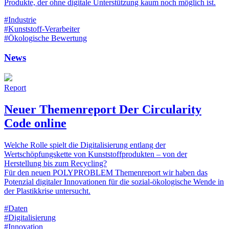
Produkte, der ohne digitale Unterstützung kaum noch möglich ist.
#Industrie
#Kunststoff-Verarbeiter
#Ökologische Bewertung
News
Report
Neuer Themenreport Der Circularity
Code online
Welche Rolle spielt die Digitalisierung entlang der
Wertschöpfungskette von Kunststoffprodukten – von der
Herstellung bis zum Recycling?
Für den neuen POLYPROBLEM Themenreport wir haben das
Potenzial digitaler Innovationen für die sozial-ökologische Wende in
der Plastikkrise untersucht.
#Daten
#Digitalisierung
#Innovation