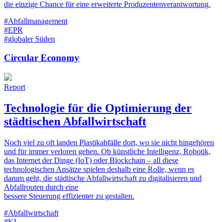
die einzige Chance für eine erweiterte Produzentenverantwortung.
#Abfallmanagement
#EPR
#globaler Süden
Circular Economy
Report
Technologie für die Optimierung der
städtischen Abfallwirtschaft
Noch viel zu oft landen Plastikabfälle dort, wo sie nicht hingehören
und für immer verloren gehen. Ob künstliche Intelligenz, Robotik,
das Internet der Dinge (IoT) oder Blockchain – all diese
technologischen Ansätze spielen deshalb eine Rolle, wenn es
darum geht, die städtische Abfallwirtschaft zu digitalisieren und
Abfallrouten durch eine
bessere Steuerung effizienter zu gestalten.
#Abfallwirtschaft
#KI