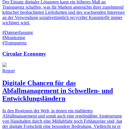
Der Einsatz digitaler Lösungen kann ein höheres Maß an
Transparenz schaffen, was für Marken angesichts ihrer zunehmend
kritischer beobachteten Lieferketten und des wachsenden Interesses
an der Verwendung sozialverträglich recycelter Kunststoffe immer
wichtiger wird.
#Datenerfassung
#Monitoring
#Transparenz
Circular Economy
Report
Digitale Chancen für das
Abfallmanagement in Schwellen- und
Entwicklungsländern
In den Regionen der Welt, in denen ein etabliertes
Abfallmanagement und somit auch eine regelmäßige Ansteuerung
von Haushalten durch eine Müllabfuhr noch Fehlanzeige sind, hat
der digitale Fortschritt eine besondere Bedeutung. Vielleicht ist er