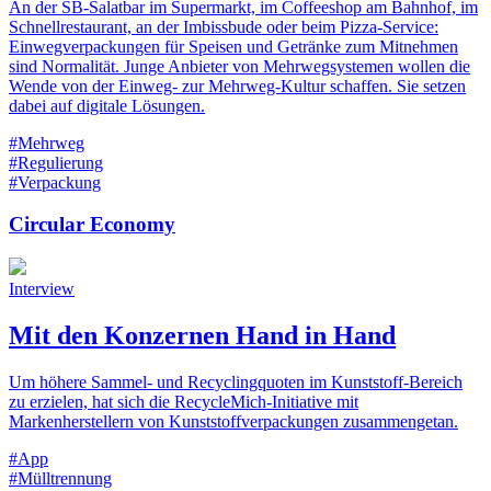
An der SB-Salatbar im Supermarkt, im Coffeeshop am Bahnhof, im
Schnellrestaurant, an der Imbissbude oder beim Pizza-Service:
Einwegverpackungen für Speisen und Getränke zum Mitnehmen
sind Normalität. Junge Anbieter von Mehrwegsystemen wollen die
Wende von der Einweg- zur Mehrweg-Kultur schaffen. Sie setzen
dabei auf digitale Lösungen.
#Mehrweg
#Regulierung
#Verpackung
Circular Economy
Interview
Mit den Konzernen Hand in Hand
Um höhere Sammel- und Recyclingquoten im Kunststoff-Bereich
zu erzielen, hat sich die RecycleMich-Initiative mit
Markenherstellern von Kunststoffverpackungen zusammengetan.
#App
#Mülltrennung