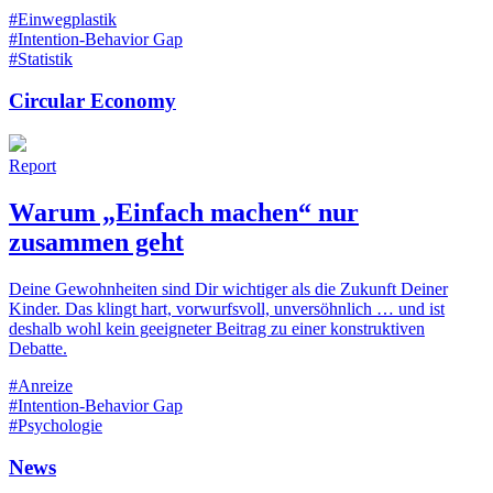
#Einwegplastik
#Intention-Behavior Gap
#Statistik
Circular Economy
Report
Warum „Einfach machen“ nur
zusammen geht
Deine Gewohnheiten sind Dir wichtiger als die Zukunft Deiner
Kinder. Das klingt hart, vorwurfsvoll, unversöhnlich … und ist
deshalb wohl kein geeigneter Beitrag zu einer konstruktiven
Debatte.
#Anreize
#Intention-Behavior Gap
#Psychologie
News