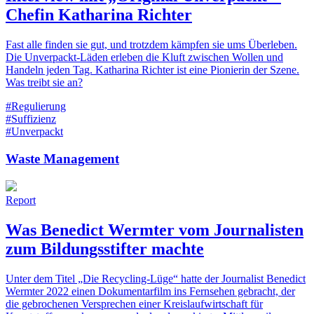
Chefin Katharina Richter
Fast alle finden sie gut, und trotzdem kämpfen sie ums Überleben.
Die Unverpackt-Läden erleben die Kluft zwischen Wollen und
Handeln jeden Tag. Katharina Richter ist eine Pionierin der Szene.
Was treibt sie an?
#Regulierung
#Suffizienz
#Unverpackt
Waste Management
Report
Was Benedict Wermter vom Journalisten
zum Bildungsstifter machte
Unter dem Titel „Die Recycling-Lüge“ hatte der Journalist Benedict
Wermter 2022 einen Dokumentarfilm ins Fernsehen gebracht, der
die gebrochenen Versprechen einer Kreislaufwirtschaft für