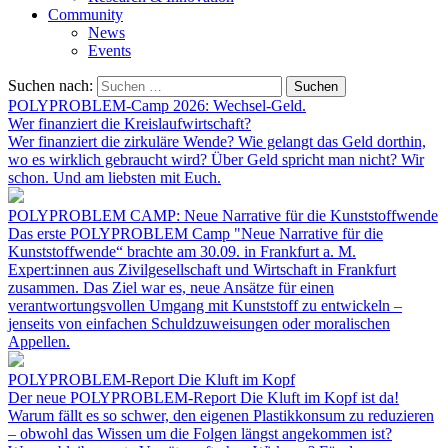
Community
News
Events
Suchen nach:
POLYPROBLEM-Camp 2026: Wechsel-Geld.
Wer finanziert die Kreislaufwirtschaft?
Wer finanziert die zirkuläre Wende? Wie gelangt das Geld dorthin,
wo es wirklich gebraucht wird? Über Geld spricht man nicht? Wir
schon. Und am liebsten mit Euch.
POLYPROBLEM CAMP: Neue Narrative für die Kunststoffwende
Das erste POLYPROBLEM Camp "Neue Narrative für die
Kunststoffwende“ brachte am 30.09. in Frankfurt a. M.
Expert:innen aus Zivilgesellschaft und Wirtschaft in Frankfurt
zusammen. Das Ziel war es, neue Ansätze für einen
verantwortungsvollen Umgang mit Kunststoff zu entwickeln –
jenseits von einfachen Schuldzuweisungen oder moralischen
Appellen.
POLYPROBLEM-Report Die Kluft im Kopf
Der neue POLYPROBLEM-Report Die Kluft im Kopf ist da!
Warum fällt es so schwer, den eigenen Plastikkonsum zu reduzieren
– obwohl das Wissen um die Folgen längst angekommen ist?