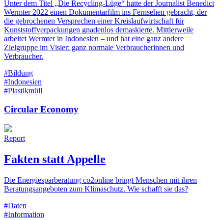
Unter dem Titel „Die Recycling-Lüge“ hatte der Journalist Benedict
Wermter 2022 einen Dokumentarfilm ins Fernsehen gebracht, der
die gebrochenen Versprechen einer Kreislaufwirtschaft für
Kunststoffverpackungen gnadenlos demaskierte. Mittlerweile
arbeitet Wermter in Indonesien – und hat eine ganz andere
Zielgruppe im Visier: ganz normale Verbraucherinnen und
Verbraucher.
#Bildung
#Indonesien
#Plastikmüll
Circular Economy
Report
Fakten statt Appelle
Die Energiesparberatung co2online bringt Menschen mit ihren
Beratungsangeboten zum Klimaschutz. Wie schafft sie das?
#Daten
#Information