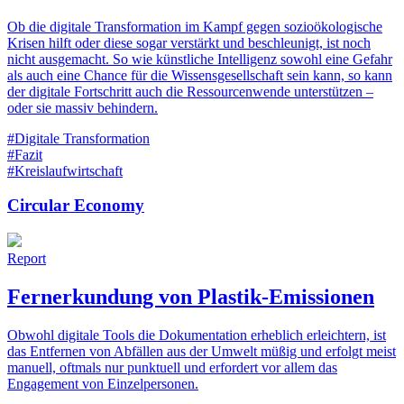
Ob die digitale Transformation im Kampf gegen sozioökologische
Krisen hilft oder diese sogar verstärkt und beschleunigt, ist noch
nicht ausgemacht. So wie künstliche Intelligenz sowohl eine Gefahr
als auch eine Chance für die Wissensgesellschaft sein kann, so kann
der digitale Fortschritt auch die Ressourcenwende unterstützen –
oder sie massiv behindern.
#Digitale Transformation
#Fazit
#Kreislaufwirtschaft
Circular Economy
Report
Fernerkundung von Plastik-Emissionen
Obwohl digitale Tools die Dokumentation erheblich erleichtern, ist
das Entfernen von Abfällen aus der Umwelt müßig und erfolgt meist
manuell, oftmals nur punktuell und erfordert vor allem das
Engagement von Einzelpersonen.