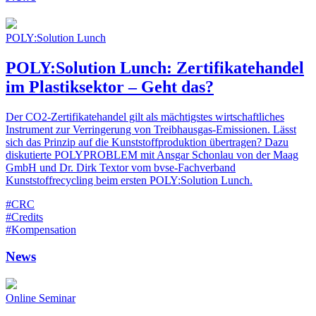
POLY:Solution Lunch
POLY:Solution Lunch: Zertifikatehandel
im Plastiksektor – Geht das?
Der CO2-Zertifikatehandel gilt als mächtigstes wirtschaftliches
Instrument zur Verringerung von Treibhausgas-Emissionen. Lässt
sich das Prinzip auf die Kunststoffproduktion übertragen? Dazu
diskutierte POLYPROBLEM mit Ansgar Schonlau von der Maag
GmbH und Dr. Dirk Textor vom bvse-Fachverband
Kunststoffrecycling beim ersten POLY:Solution Lunch.
#CRC
#Credits
#Kompensation
News
Online Seminar