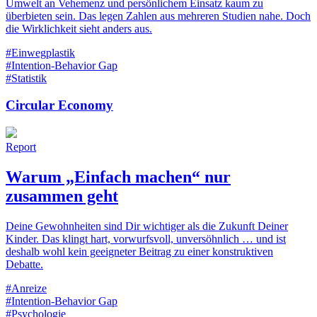
Umwelt an Vehemenz und persönlichem Einsatz kaum zu
überbieten sein. Das legen Zahlen aus mehreren Studien nahe. Doch
die Wirklichkeit sieht anders aus.
#Einwegplastik
#Intention-Behavior Gap
#Statistik
Circular Economy
Report
Warum „Einfach machen“ nur
zusammen geht
Deine Gewohnheiten sind Dir wichtiger als die Zukunft Deiner
Kinder. Das klingt hart, vorwurfsvoll, unversöhnlich … und ist
deshalb wohl kein geeigneter Beitrag zu einer konstruktiven
Debatte.
#Anreize
#Intention-Behavior Gap
#Psychologie