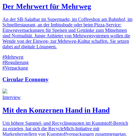
Der Mehrwert für Mehrweg
An der SB-Salatbar im Supermarkt, im Coffeeshop am Bahnhof, im
Schnellrestaurant, an der Imbissbude oder beim Pizza-Service:
Einwegverpackungen für Speisen und Getränke zum Mitnehmen
sind Normalität. Junge Anbieter von Mehrwegsystemen wollen die
Wende von der Einweg- zur Mehrweg-Kultur schaffen. Sie setzen
dabei auf digitale Lösungen.
#Mehrweg
#Regulierung
#Verpackung
Circular Economy
Interview
Mit den Konzernen Hand in Hand
Um höhere Sammel- und Recyclingquoten im Kunststoff-Bereich
zu erzielen, hat sich die RecycleMich-Initiative mit
Markenherstellern von Kunststoffverpackungen zusammengetan.