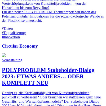
Wertschöpfungskette von Kunststoffprodukten – von der
Herstellung bis zum Recycling?
Für den neuen POLYPROBLEM Themenreport wir haben das
Potenzial digitaler Innovationen für die sozial-ökologische Wende in
der Plastikkrise untersucht.
#Daten
#Digitalisierung
#Innovation
Circular Economy
Veranstaltung
POLYPROBLEM Stakeholder-Dialog
2023: ETWAS ANDERS… ODER
KOMPLETT NEU
Genügt es, die Kreislauffähigkeit von Kunststoffprodukten
punktuell zu verbessern? Oder brauchen wir stattdessen ganz neue
Geschäfts- und Wertschöpfungsmodelle? Der Stakeholder Dialog
2023 beschäftigt sich damit, wie viel Disruption in der Herstellung,