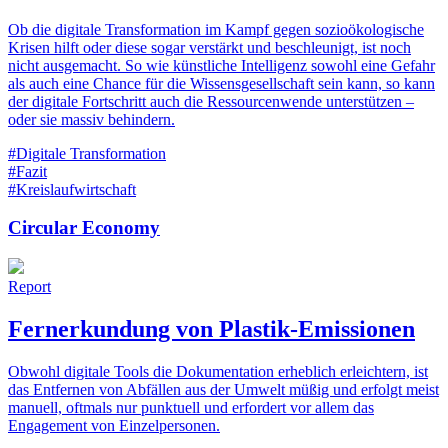
Ob die digitale Transformation im Kampf gegen sozioökologische
Krisen hilft oder diese sogar verstärkt und beschleunigt, ist noch
nicht ausgemacht. So wie künstliche Intelligenz sowohl eine Gefahr
als auch eine Chance für die Wissensgesellschaft sein kann, so kann
der digitale Fortschritt auch die Ressourcenwende unterstützen –
oder sie massiv behindern.
#Digitale Transformation
#Fazit
#Kreislaufwirtschaft
Circular Economy
Report
Fernerkundung von Plastik-Emissionen
Obwohl digitale Tools die Dokumentation erheblich erleichtern, ist
das Entfernen von Abfällen aus der Umwelt müßig und erfolgt meist
manuell, oftmals nur punktuell und erfordert vor allem das
Engagement von Einzelpersonen.