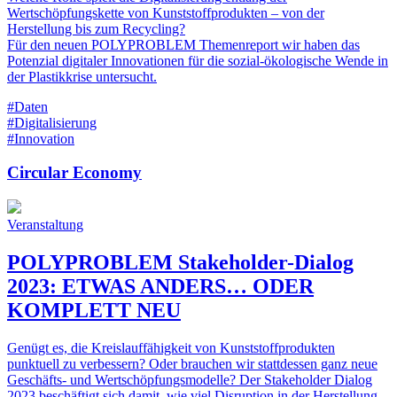
Wertschöpfungskette von Kunststoffprodukten – von der
Herstellung bis zum Recycling?
Für den neuen POLYPROBLEM Themenreport wir haben das
Potenzial digitaler Innovationen für die sozial-ökologische Wende in
der Plastikkrise untersucht.
#Daten
#Digitalisierung
#Innovation
Circular Economy
Veranstaltung
POLYPROBLEM Stakeholder-Dialog
2023: ETWAS ANDERS… ODER
KOMPLETT NEU
Genügt es, die Kreislauffähigkeit von Kunststoffprodukten
punktuell zu verbessern? Oder brauchen wir stattdessen ganz neue
Geschäfts- und Wertschöpfungsmodelle? Der Stakeholder Dialog
2023 beschäftigt sich damit, wie viel Disruption in der Herstellung,