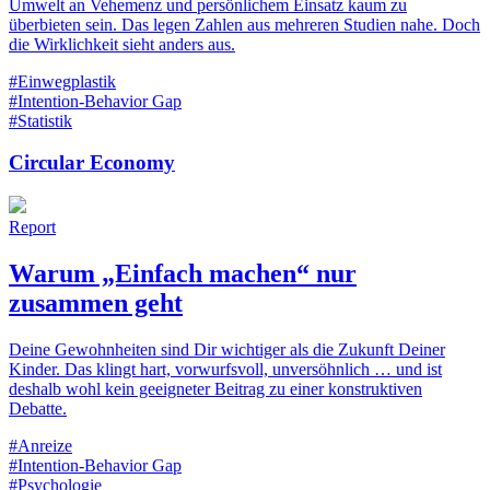
Umwelt an Vehemenz und persönlichem Einsatz kaum zu
überbieten sein. Das legen Zahlen aus mehreren Studien nahe. Doch
die Wirklichkeit sieht anders aus.
#Einwegplastik
#Intention-Behavior Gap
#Statistik
Circular Economy
Report
Warum „Einfach machen“ nur
zusammen geht
Deine Gewohnheiten sind Dir wichtiger als die Zukunft Deiner
Kinder. Das klingt hart, vorwurfsvoll, unversöhnlich … und ist
deshalb wohl kein geeigneter Beitrag zu einer konstruktiven
Debatte.
#Anreize
#Intention-Behavior Gap
#Psychologie