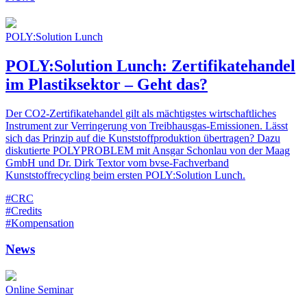
POLY:Solution Lunch
POLY:Solution Lunch: Zertifikatehandel
im Plastiksektor – Geht das?
Der CO2-Zertifikatehandel gilt als mächtigstes wirtschaftliches
Instrument zur Verringerung von Treibhausgas-Emissionen. Lässt
sich das Prinzip auf die Kunststoffproduktion übertragen? Dazu
diskutierte POLYPROBLEM mit Ansgar Schonlau von der Maag
GmbH und Dr. Dirk Textor vom bvse-Fachverband
Kunststoffrecycling beim ersten POLY:Solution Lunch.
#CRC
#Credits
#Kompensation
News
Online Seminar