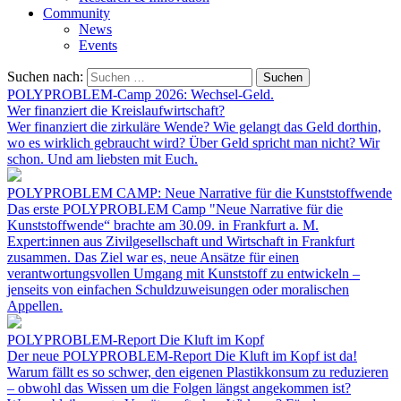
Community
News
Events
Suchen nach:
POLYPROBLEM-Camp 2026: Wechsel-Geld.
Wer finanziert die Kreislaufwirtschaft?
Wer finanziert die zirkuläre Wende? Wie gelangt das Geld dorthin,
wo es wirklich gebraucht wird? Über Geld spricht man nicht? Wir
schon. Und am liebsten mit Euch.
POLYPROBLEM CAMP: Neue Narrative für die Kunststoffwende
Das erste POLYPROBLEM Camp "Neue Narrative für die
Kunststoffwende“ brachte am 30.09. in Frankfurt a. M.
Expert:innen aus Zivilgesellschaft und Wirtschaft in Frankfurt
zusammen. Das Ziel war es, neue Ansätze für einen
verantwortungsvollen Umgang mit Kunststoff zu entwickeln –
jenseits von einfachen Schuldzuweisungen oder moralischen
Appellen.
POLYPROBLEM-Report Die Kluft im Kopf
Der neue POLYPROBLEM-Report Die Kluft im Kopf ist da!
Warum fällt es so schwer, den eigenen Plastikkonsum zu reduzieren
– obwohl das Wissen um die Folgen längst angekommen ist?