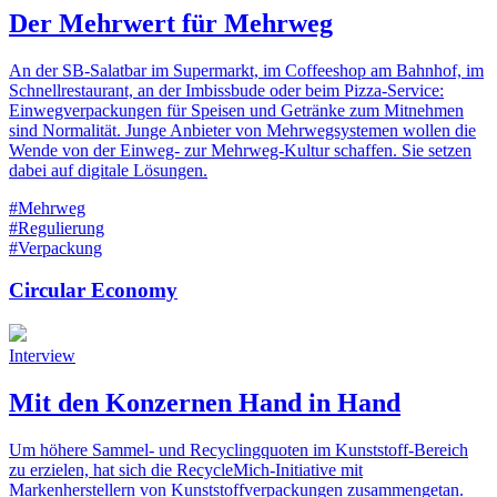
Der Mehrwert für Mehrweg
An der SB-Salatbar im Supermarkt, im Coffeeshop am Bahnhof, im
Schnellrestaurant, an der Imbissbude oder beim Pizza-Service:
Einwegverpackungen für Speisen und Getränke zum Mitnehmen
sind Normalität. Junge Anbieter von Mehrwegsystemen wollen die
Wende von der Einweg- zur Mehrweg-Kultur schaffen. Sie setzen
dabei auf digitale Lösungen.
#Mehrweg
#Regulierung
#Verpackung
Circular Economy
Interview
Mit den Konzernen Hand in Hand
Um höhere Sammel- und Recyclingquoten im Kunststoff-Bereich
zu erzielen, hat sich die RecycleMich-Initiative mit
Markenherstellern von Kunststoffverpackungen zusammengetan.