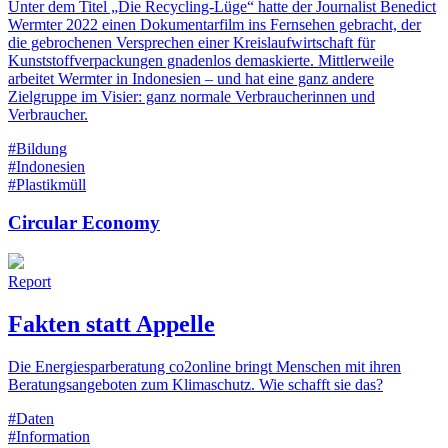
Unter dem Titel „Die Recycling-Lüge“ hatte der Journalist Benedict
Wermter 2022 einen Dokumentarfilm ins Fernsehen gebracht, der
die gebrochenen Versprechen einer Kreislaufwirtschaft für
Kunststoffverpackungen gnadenlos demaskierte. Mittlerweile
arbeitet Wermter in Indonesien – und hat eine ganz andere
Zielgruppe im Visier: ganz normale Verbraucherinnen und
Verbraucher.
#Bildung
#Indonesien
#Plastikmüll
Circular Economy
Report
Fakten statt Appelle
Die Energiesparberatung co2online bringt Menschen mit ihren
Beratungsangeboten zum Klimaschutz. Wie schafft sie das?
#Daten
#Information