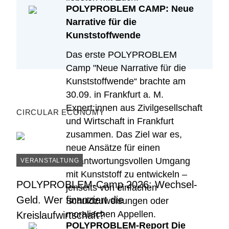
POLYPROBLEM CAMP: Neue
Narrative für die
Kunststoffwende
Das erste POLYPROBLEM
Camp "Neue Narrative für die
Kunststoffwende“ brachte am
30.09. in Frankfurt a. M.
Expert:innen aus Zivilgesellschaft
CIRCULAR ECONOMY
und Wirtschaft in Frankfurt
zusammen. Das Ziel war es,
neue Ansätze für einen
verantwortungsvollen Umgang
VERANSTALTUNG
mit Kunststoff zu entwickeln –
POLYPROBLEM-Camp 2026: Wechsel-
jenseits von einfachen
Geld. Wer finanziert die
Schuldzuweisungen oder
moralischen Appellen.
Kreislaufwirtschaft?
POLYPROBLEM-Report Die