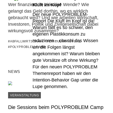
Wer finanziert die zirkuläre Wende? Wie
Kluft im Kopf
gelangt das Geld dorthin, wo es wirklich
Der neue POLYPROBLEM-
gebraucht wird? Und wie arbeiten Wirtschaft,
Report Die Kluft im Kopf ist da!
Investoren, Politik und Zivilgesellschaft dabei
Warum fällt es so schwer, den
wirkungsvoll zusammen?
eigenen Plastikkonsum zu
reduzieren – obwohl das Wissen
#ABFALLWIRTSCHAFT
#CIRCULAR FUTURE
um die Folgen längst
#POLYPROBLEM CAMP
angekommen ist? Warum bleiben
gute Vorsätze oft ohne Wirkung?
Für den neuen POLYPROBLEM
NEWS
Themenreport haben wir den
Intention-Behavior Gap unter die
Lupe genommen.
VERANSTALTUNG
Die Sessions beim POLYPROBLEM Camp