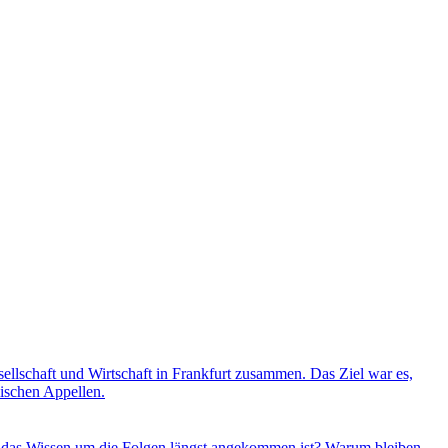
lschaft und Wirtschaft in Frankfurt zusammen. Das Ziel war es,
ischen Appellen.
 das Wissen um die Folgen längst angekommen ist? Warum bleiben