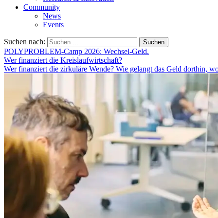
Community
News
Events
Suchen nach:
POLYPROBLEM-Camp 2026: Wechsel-Geld.
Wer finanziert die Kreislaufwirtschaft?
Wer finanziert die zirkuläre Wende? Wie gelangt das Geld dorthin, w