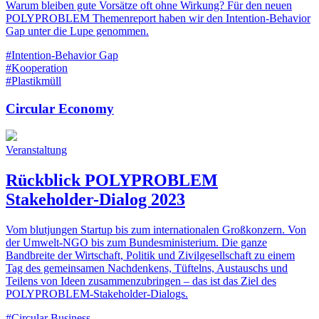
Warum bleiben gute Vorsätze oft ohne Wirkung? Für den neuen
POLYPROBLEM Themenreport haben wir den Intention-Behavior
Gap unter die Lupe genommen.
#Intention-Behavior Gap
#Kooperation
#Plastikmüll
Circular Economy
Veranstaltung
Rückblick POLYPROBLEM
Stakeholder-Dialog 2023
Vom blutjungen Startup bis zum internationalen Großkonzern. Von
der Umwelt-NGO bis zum Bundesministerium. Die ganze
Bandbreite der Wirtschaft, Politik und Zivilgesellschaft zu einem
Tag des gemeinsamen Nachdenkens, Tüftelns, Austauschs und
Teilens von Ideen zusammenzubringen – das ist das Ziel des
POLYPROBLEM-Stakeholder-Dialogs.
#Circular Business