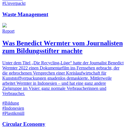
#Unverpackt
Waste Management
Report
Was Benedict Wermter vom Journalisten
zum Bildungsstifter machte
Unter dem Titel „Die Recycling-Lüge“ hatte der Journalist Benedict
Wermter 2022 einen Dokumentarfilm ins Fernsehen gebracht, der
die gebrochenen Versprechen einer Kreislaufwirtschaft für
Kunststoffverpackungen gnadenlos demaskierte. Mittlerweile
arbeitet Wermter in Indonesien – und hat eine ganz andere
Zielgruppe im Visier: ganz normale Verbraucherinnen und
Verbraucher.
#Bildung
#Indonesien
#Plastikmüll
Circular Economy