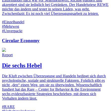
Einzelhandel nach wie vor Seltenheitswert. Richtig etabliert und
akzeptiert sind sie lediglich bei Getränken. Der Handelsriese REWE
möchte das ändern und testet in seinen Läden, was geht.
Zwischenfazit: Es ist noch viel Überzeugungsarbeit zu leisten.
#Einzelhandel
#Mehrweg
#Unverpackt
Circular Economy
Report
Die sechs Hebel
Die Kluft zwischen Überzeugung und Handeln bedingt sich durch
psychologische, soziale und strukturelle Faktoren. Folglich gibt es
nicht „den“ einen Weg, um sie zu überwinden. Wissenschaftlich
fundiert hat das Rare – Center for Behavior & the Environment
sechs evidenzbasierte Strategien beschrieben, mit denen sich
Verhalten ändern lässt.
#RARE