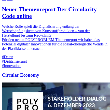
Neuer Themenreport Der Circularity
Code online
Welche Rolle spielt die Digitalisierung entlang der
Wertschöpfungskette von Kunststoffprodukten – von der
Herstellung bis zum Recycling?
Für den neuen POLYPROBLEM Themenreport wir haben das
Potenzial digitaler Innovationen für die sozial-ökologische Wende in
der Plastikkrise untersucht.
#Daten
#Digitalisierung
#Innovation
Circular Economy