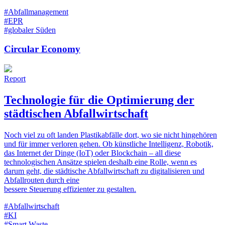
#Abfallmanagement
#EPR
#globaler Süden
Circular Economy
Report
Technologie für die Optimierung der
städtischen Abfallwirtschaft
Noch viel zu oft landen Plastikabfälle dort, wo sie nicht hingehören
und für immer verloren gehen. Ob künstliche Intelligenz, Robotik,
das Internet der Dinge (IoT) oder Blockchain – all diese
technologischen Ansätze spielen deshalb eine Rolle, wenn es
darum geht, die städtische Abfallwirtschaft zu digitalisieren und
Abfallrouten durch eine
bessere Steuerung effizienter zu gestalten.
#Abfallwirtschaft
#KI
#Smart Waste