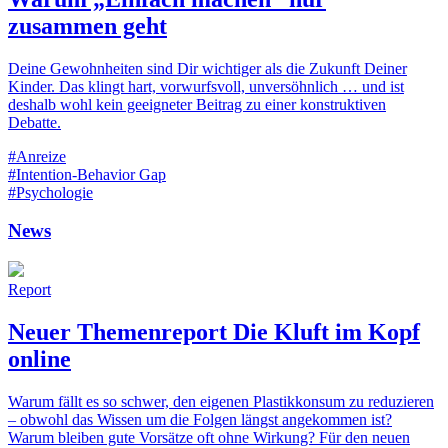
zusammen geht
Deine Gewohnheiten sind Dir wichtiger als die Zukunft Deiner
Kinder. Das klingt hart, vorwurfsvoll, unversöhnlich … und ist
deshalb wohl kein geeigneter Beitrag zu einer konstruktiven
Debatte.
#Anreize
#Intention-Behavior Gap
#Psychologie
News
Report
Neuer Themenreport Die Kluft im Kopf
online
Warum fällt es so schwer, den eigenen Plastikkonsum zu reduzieren
– obwohl das Wissen um die Folgen längst angekommen ist?
Warum bleiben gute Vorsätze oft ohne Wirkung? Für den neuen