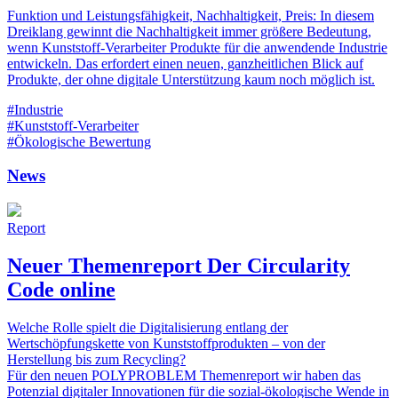
Funktion und Leistungsfähigkeit, Nachhaltigkeit, Preis: In diesem
Dreiklang gewinnt die Nachhaltigkeit immer größere Bedeutung,
wenn Kunststoff-Verarbeiter Produkte für die anwendende Industrie
entwickeln. Das erfordert einen neuen, ganzheitlichen Blick auf
Produkte, der ohne digitale Unterstützung kaum noch möglich ist.
#Industrie
#Kunststoff-Verarbeiter
#Ökologische Bewertung
News
Report
Neuer Themenreport Der Circularity
Code online
Welche Rolle spielt die Digitalisierung entlang der
Wertschöpfungskette von Kunststoffprodukten – von der
Herstellung bis zum Recycling?
Für den neuen POLYPROBLEM Themenreport wir haben das
Potenzial digitaler Innovationen für die sozial-ökologische Wende in