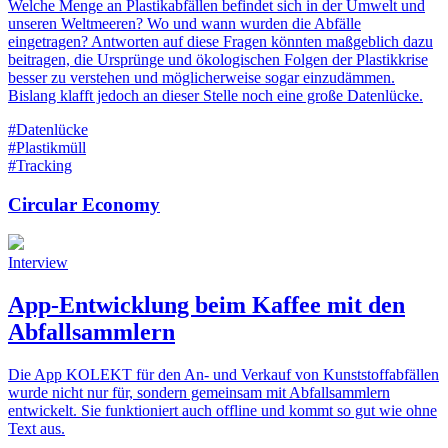
Welche Menge an Plastikabfällen befindet sich in der Umwelt und
unseren Weltmeeren? Wo und wann wurden die Abfälle
eingetragen? Antworten auf diese Fragen könnten maßgeblich dazu
beitragen, die Ursprünge und ökologischen Folgen der Plastikkrise
besser zu verstehen und möglicherweise sogar einzudämmen.
Bislang klafft jedoch an dieser Stelle noch eine große Datenlücke.
#Datenlücke
#Plastikmüll
#Tracking
Circular Economy
Interview
App-Entwicklung beim Kaffee mit den
Abfallsammlern
Die App KOLEKT für den An- und Verkauf von Kunststoffabfällen
wurde nicht nur für, sondern gemeinsam mit Abfallsammlern
entwickelt. Sie funktioniert auch offline und kommt so gut wie ohne
Text aus.