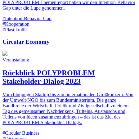
POLYPROBLEM Themenreport haben wir den Intention-Behavior
Gap unter die Lupe genommen.
#Intention-Behavior Gap
#Kooperation
#Plastikmüll
Circular Economy
Veranstaltung
Rückblick POLYPROBLEM
Stakeholder-Dialog 2023
Vom blutjungen Startup bis zum internationalen Großkonzern. Von
der Umwelt-NGO bis zum Bundesministerium. Die ganze
Bandbreite der Wirtschaft, Politik und Zivilgesellschaft zu einem
Tag des gemeinsamen Nachdenkens, Tüftelns, Austauschs und
Teilens von Ideen zusammenzubringen – das ist das Ziel des
POLYPROBLEM-Stakeholder-Dialogs.
#Circular Business
#Disruption