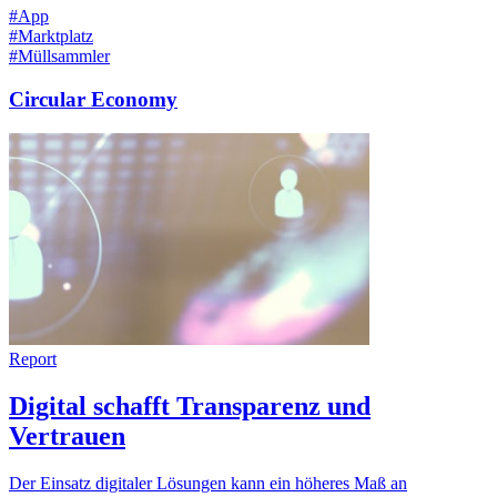
#App
#Marktplatz
#Müllsammler
Circular Economy
Report
Digital schafft Transparenz und
Vertrauen
Der Einsatz digitaler Lösungen kann ein höheres Maß an