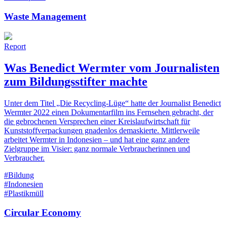
Waste Management
Report
Was Benedict Wermter vom Journalisten
zum Bildungsstifter machte
Unter dem Titel „Die Recycling-Lüge“ hatte der Journalist Benedict
Wermter 2022 einen Dokumentarfilm ins Fernsehen gebracht, der
die gebrochenen Versprechen einer Kreislaufwirtschaft für
Kunststoffverpackungen gnadenlos demaskierte. Mittlerweile
arbeitet Wermter in Indonesien – und hat eine ganz andere
Zielgruppe im Visier: ganz normale Verbraucherinnen und
Verbraucher.
#Bildung
#Indonesien
#Plastikmüll
Circular Economy