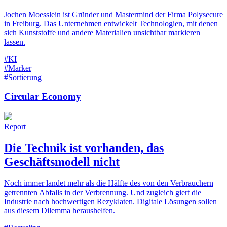
Jochen Moesslein ist Gründer und Mastermind der Firma Polysecure
in Freiburg. Das Unternehmen entwickelt Technologien, mit denen
sich Kunststoffe und andere Materialien unsichtbar markieren
lassen.
#KI
#Marker
#Sortierung
Circular Economy
Report
Die Technik ist vorhanden, das
Geschäftsmodell nicht
Noch immer landet mehr als die Hälfte des von den Verbrauchern
getrennten Abfalls in der Verbrennung. Und zugleich giert die
Industrie nach hochwertigen Rezyklaten. Digitale Lösungen sollen
aus diesem Dilemma heraushelfen.