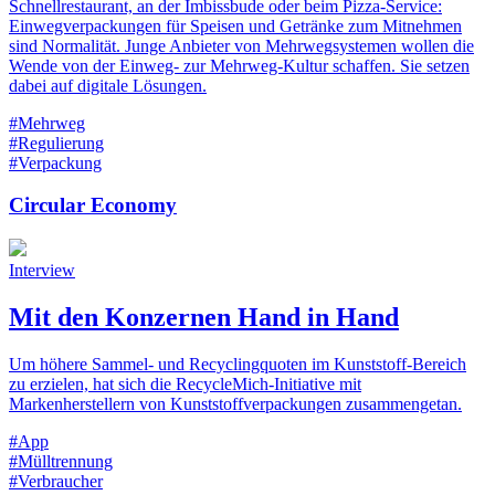
Schnellrestaurant, an der Imbissbude oder beim Pizza-Service:
Einwegverpackungen für Speisen und Getränke zum Mitnehmen
sind Normalität. Junge Anbieter von Mehrwegsystemen wollen die
Wende von der Einweg- zur Mehrweg-Kultur schaffen. Sie setzen
dabei auf digitale Lösungen.
#Mehrweg
#Regulierung
#Verpackung
Circular Economy
Interview
Mit den Konzernen Hand in Hand
Um höhere Sammel- und Recyclingquoten im Kunststoff-Bereich
zu erzielen, hat sich die RecycleMich-Initiative mit
Markenherstellern von Kunststoffverpackungen zusammengetan.
#App
#Mülltrennung
#Verbraucher