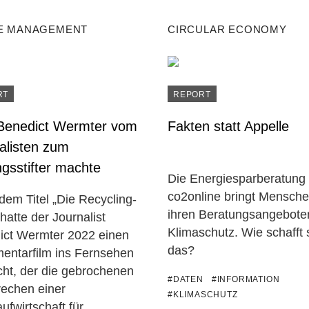
E MANAGEMENT
CIRCULAR ECONOMY
RT
REPORT
Benedict Wermter vom
Fakten statt Appelle
alisten zum
ngsstifter machte
Die Energiesparberatung
co2online bringt Mensche
dem Titel „Die Recycling-
ihren Beratungsangebot
hatte der Journalist
Klimaschutz. Wie schafft 
ict Wermter 2022 einen
das?
entarfilm ins Fernsehen
cht, der die gebrochenen
#DATEN
#INFORMATION
rechen einer
#KLIMASCHUTZ
aufwirtschaft für