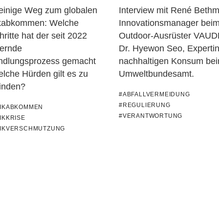
teinige Weg zum globalen
Interview mit René Beth
ikabkommen: Welche
Innovationsmanager bei
hritte hat der seit 2022
Outdoor-Ausrüster VAUD
ernde
Dr. Hyewon Seo, Expertin
ndlungsprozess gemacht
nachhaltigen Konsum be
lche Hürden gilt es zu
Umweltbundesamt.
inden?
#ABFALLVERMEIDUNG
#REGULIERUNG
TIKABKOMMEN
#VERANTWORTUNG
IKKRISE
TIKVERSCHMUTZUNG