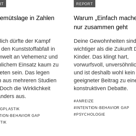
RT
REPORT
emütslage in Zahlen
Warum „Einfach mach
nur zusammen geht
lich dürfte der Kampf
Deine Gewohnheiten sind
den Kunststoffabfall in
wichtiger als die Zukunft 
mwelt an Vehemenz und
Kinder. Das klingt hart,
nlichem Einsatz kaum zu
vorwurfsvoll, unversöhnl
eten sein. Das legen
und ist deshalb wohl kein
n aus mehreren Studien
geeigneter Beitrag zu ein
Doch die Wirklichkeit
konstruktiven Debatte.
anders aus.
#ANREIZE
#INTENTION-BEHAVIOR GAP
GPLASTIK
#PSYCHOLOGIE
TION-BEHAVIOR GAP
TIK