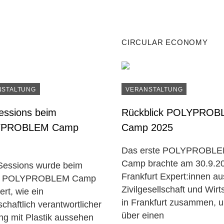
CIRCULAR ECONOMY
NSTALTUNG
VERANSTALTUNG
essions beim
Rückblick POLYPROB
YPROBLEM Camp
Camp 2025
Das erste POLYPROBL
Camp brachte am 30.9.20
 Sessions wurde beim
Frankfurt Expert:innen au
en POLYPROBLEM Camp
Zivilgesellschaft und Wirt
iert, wie ein
in Frankfurt zusammen, 
schaftlich verantwortlicher
über einen
g mit Plastik aussehen