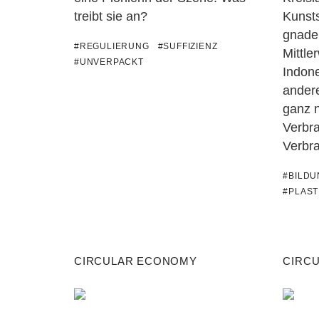
treibt sie an?
Kunst
gnade
#REGULIERUNG
#SUFFIZIENZ
Mittle
#UNVERPACKT
Indone
andere
ganz 
Verbr
Verbr
#BILD
#PLAST
CIRCULAR ECONOMY
CIRC