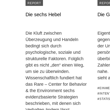
REPORT
REPO
Die sechs Hebel
Die G
Die Kluft zwischen
Eigent
Überzeugung und Handeln
gegen 
bedingt sich durch
der U
psychologische, soziale und
persö
strukturelle Faktoren. Folglich
überbi
gibt es nicht „den“ einen Weg,
Zahle
um sie zu überwinden.
nahe. 
Wissenschaftlich fundiert hat
sieht 
das Rare – Center for Behavior
#EINWE
& the Environment sechs
#INTEN
evidenzbasierte Strategien
#STATIS
beschrieben, mit denen sich
Verhalten ändern lässt.