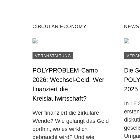
CIRCULAR ECONOMY
NEWS
VERANSTALTUNG
VERA
POLYPROBLEM-Camp
Die S
2026: Wechsel-Geld. Wer
POL
finanziert die
2025
Kreislaufwirtschaft?
In 16
erst
Wer finanziert die zirkuläre
diskut
Wende? Wie gelangt das Geld
gesell
dorthin, wo es wirklich
Umgan
gebraucht wird? Und wie