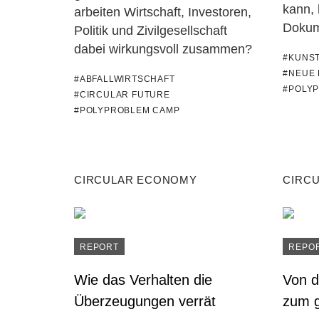
kann, 
arbeiten Wirtschaft, Investoren,
Dokume
Politik und Zivilgesellschaft
dabei wirkungsvoll zusammen?
#KUNS
#NEUE 
#ABFALLWIRTSCHAFT
#POLY
#CIRCULAR FUTURE
#POLYPROBLEM CAMP
CIRCULAR ECONOMY
CIRC
REPORT
REPO
Wie das Verhalten die
Von d
Überzeugungen verrät
zum 