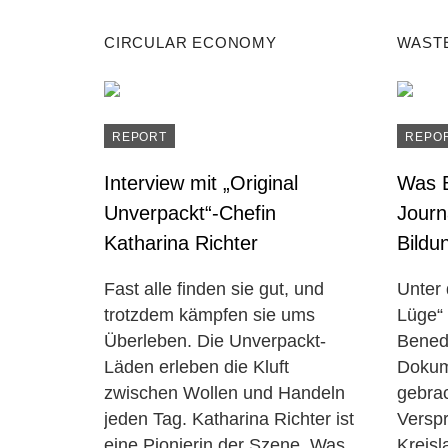
CIRCULAR ECONOMY
WAST
REPORT
REPO
Interview mit „Original
Was 
Unverpackt“-Chefin
Journ
Katharina Richter
Bildu
Fast alle finden sie gut, und
Unter 
trotzdem kämpfen sie ums
Lüge“ 
Überleben. Die Unverpackt-
Bened
Läden erleben die Kluft
Dokum
zwischen Wollen und Handeln
gebra
jeden Tag. Katharina Richter ist
Versp
eine Pionierin der Szene. Was
Kreisl