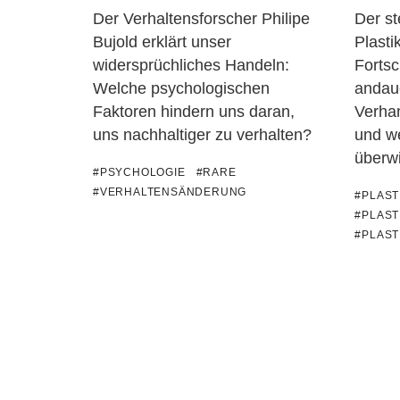
Der Verhaltensforscher Philipe
Der s
Bujold erklärt unser
Plast
widersprüchliches Handeln:
Fortsc
Welche psychologischen
andau
Faktoren hindern uns daran,
Verha
uns nachhaltiger zu verhalten?
und we
überw
#PSYCHOLOGIE
#RARE
#VERHALTENSÄNDERUNG
#PLAS
#PLAST
#PLAS