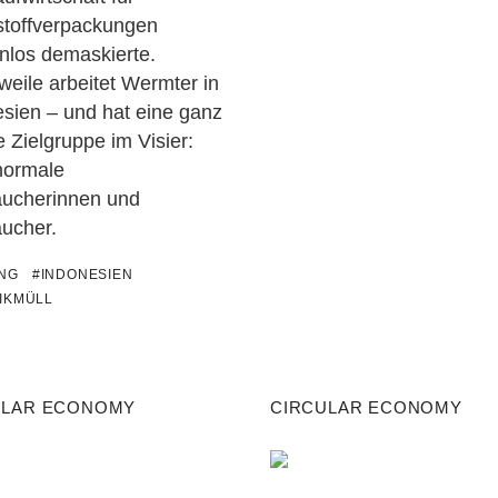
stoffverpackungen
nlos demaskierte.
rweile arbeitet Wermter in
sien – und hat eine ganz
 Zielgruppe im Visier:
normale
aucherinnen und
aucher.
UNG
#INDONESIEN
IKMÜLL
ULAR ECONOMY
CIRCULAR ECONOMY