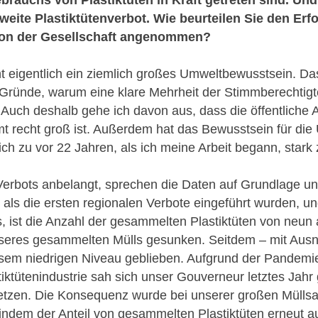
sweite Plastiktütenverbot. Wie beurteilen Sie den Er
von der Gesellschaft angenommen?
cht eigentlich ein ziemlich großes Umweltbewusstsein. Da
ründe, warum eine klare Mehrheit der Stimmberechtigt
 Auch deshalb gehe ich davon aus, dass die öffentliche 
mt recht groß ist. Außerdem hat das Bewusstsein für d
eich zu vor 22 Jahren, als ich meine Arbeit begann, sta
Verbots anbelangt, sprechen die Daten auf Grundlage u
 als die ersten regionalen Verbote eingeführt wurden, u
, ist die Anzahl der gesammelten Plastiktüten von neun 
eres gesammelten Mülls gesunken. Seitdem – mit Aus
iesem niedrigen Niveau geblieben. Aufgrund der Pandem
tiktütenindustrie sah sich unser Gouverneur letztes Jah
tzen. Die Konsequenz wurde bei unserer großen Mülls
, indem der Anteil von gesammelten Plastiktüten erneut 