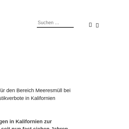
Suchen
nach:
r den Bereich Meeresmüll bei
tikverbote in Kalifornien
gen in Kalifornien zur
 seit nun fast sieben Jahren