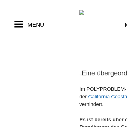
Skip
to
content
MENU
„Eine übergeord
Im POLYPROBLEM-Int
der
California Coast
verhindert.
Es ist bereits über
Regulierung des Geb