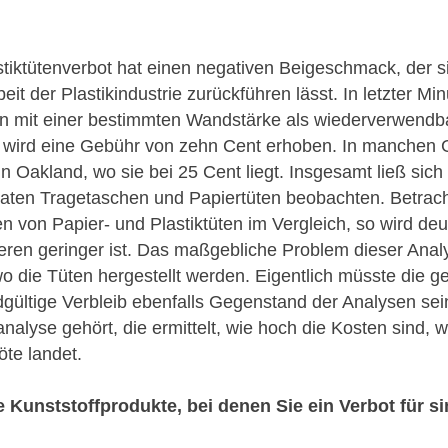
tiktütenverbot hat einen negativen Beigeschmack, der si
eit der Plastikindustrie zurückführen lässt. In letzter Mi
en mit einer bestimmten Wandstärke als wiederverwendb
en wird eine Gebühr von zehn Cent erhoben. In manche
in Oakland, wo sie bei 25 Cent liegt. Insgesamt ließ sich 
aten Tragetaschen und Papiertüten beobachten. Betrach
 von Papier- und Plastiktüten im Vergleich, so wird deu
eren geringer ist. Das maßgebliche Problem dieser Analy
o die Tüten hergestellt werden. Eigentlich müsste die
gültige Verbleib ebenfalls Gegenstand der Analysen sei
nalyse gehört, die ermittelt, wie hoch die Kosten sind, 
öte landet.
 Kunststoffprodukte, bei denen Sie ein Verbot für s