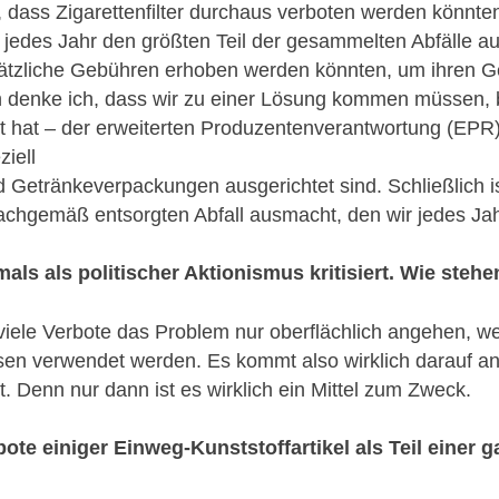
, dass Zigarettenfilter durchaus verboten werden könnte
jedes Jahr den größten Teil der gesammelten Abfälle au
sätzliche Gebühren erhoben werden könnten, um ihren Ge
h denke ich, dass wir zu einer Lösung kommen müssen, 
tet hat – der erweiterten Produzentenverantwortung (EPR
iell
d Getränkeverpackungen ausgerichtet sind. Schließlich 
achgemäß entsorgten Abfall ausmacht, den wir jedes Ja
als als politischer Aktionismus kritisiert. Wie stehen
viele Verbote das Problem nur oberflächlich angehen, wei
ssen verwendet werden. Es kommt also wirklich darauf an,
t. Denn nur dann ist es wirklich ein Mittel zum Zweck.
ote einiger Einweg-Kunststoffartikel als Teil einer g