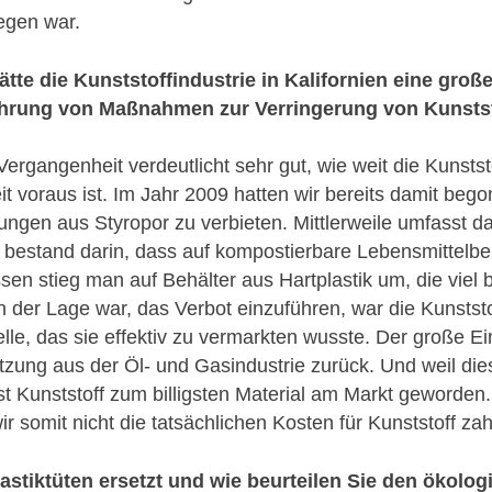
egen war.
ätte die Kunststoffindustrie in Kalifornien eine groß
ührung von Maßnahmen zur Verringerung von Kunstst
Vergangenheit verdeutlicht sehr gut, wie weit die Kunsts
t voraus ist. Im Jahr 2009 hatten wir bereits damit beg
ngen aus Styropor zu verbieten. Mittlerweile umfasst da
g bestand darin, dass auf kompostierbare Lebensmittelb
en stieg man auf Behälter aus Hartplastik um, die viel bi
 der Lage war, das Verbot einzuführen, war die Kunststo
lle, das sie effektiv zu vermarkten wusste. Der große Ein
tzung aus der Öl- und Gasindustrie zurück. Und weil dies
ist Kunststoff zum billigsten Material am Markt geworden.
ir somit nicht die tatsächlichen Kosten für Kunststoff zah
stiktüten ersetzt und wie beurteilen Sie den ökolo