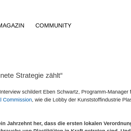
MAGAZIN
COMMUNITY
nete Strategie zählt“
erview schildert Eben Schwartz, Programm-Manager fü
al Commission
, wie die Lobby der Kunststoffindustrie Plas
 ein Jahrzehnt her, dass die ersten lokalen Verordnun
rauchs von Plastiktüten in Kraft getreten sind. Und